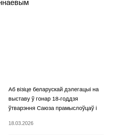
Аннаевым
Аб візіце беларускай дэлегацыі на
выставу ў гонар 18-годдзя
ўтварэння Саюза прамыслоўцаў і
прадпрымальнікаў Туркменістана
18.03.2026