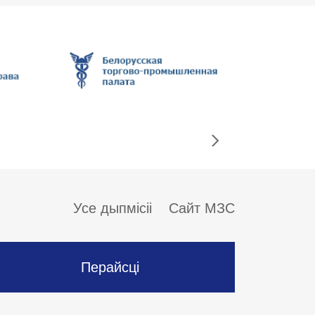
Усе дыпмісіі
Сайт МЗС
Перайсці