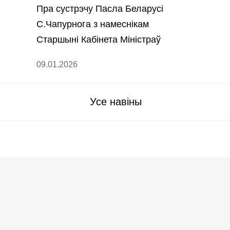
Пра сустрэчу Пасла Беларусі
С.Чапурнога з намеснікам
Старшыні Кабінета Міністраў
Туркменістана Б.Сейідавай
09.01.2026
Усе навіны