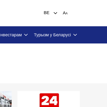
BE
A
A
Iнвестарам
Турызм у Беларусi