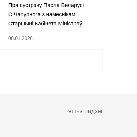
Пра сустрэчу Пасла Беларусі
С.Чапурнога з намеснікам
Старшыні Кабінета Міністраў
Туркменістана Т.Атахалыевым
08.01.2026
яшчэ падзеі