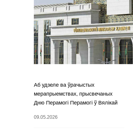
Аб удзеле ва ўрачыстых
мерапрыемствах, прысвечаных
Дню Перамогі Перамогі ў Вялікай
Айчыннай вайне
09.05.2026