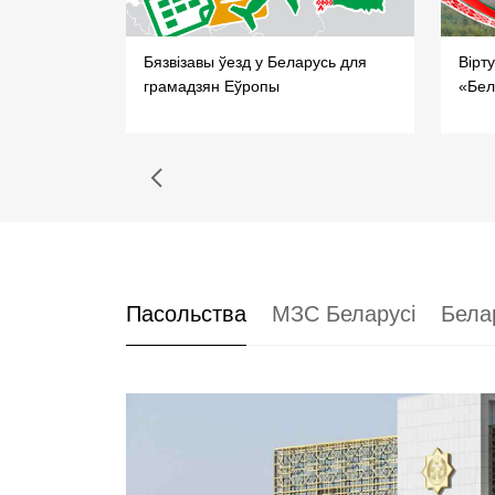
ля
Бязвізавы ўезд у Беларусь для
Вірт
грамадзян Еўропы
«Бел
Пасольства
МЗС Беларусі
Бела