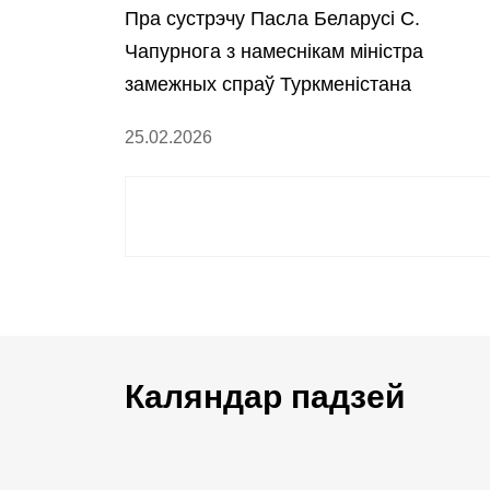
Пра сустрэчу Пасла Беларусі С.
Чапурнога з намеснікам міністра
замежных спраў Туркменістана
А.Гурбанавым
25.02.2026
Каляндар падзей