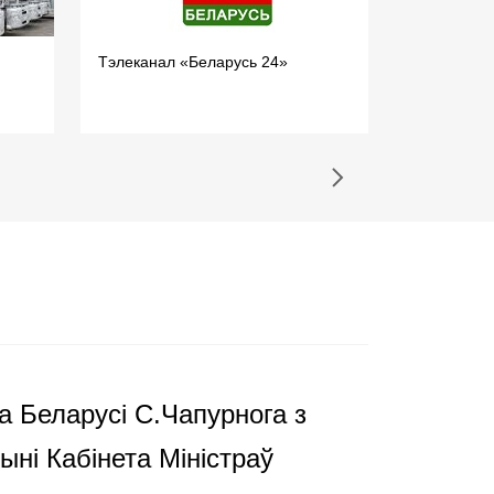
Тэлеканал «Беларусь 24»
Аб мерах, 
каронавiру
Пасольств
а Беларусі С.Чапурнога з
ні Кабінета Міністраў