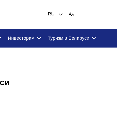
RU
A
A
Инвесторам
Туризм в Беларуси
уси